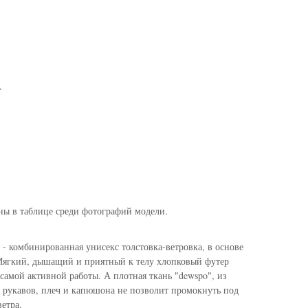
N
ны в таблице среди фотографий модели.
- комбинированная унисекс толстовка-ветровка, в основе
 Мягкий, дышащий и приятный к телу хлопковый футер
самой активной работы. А плотная ткань "dewspo", из
ь рукавов, плеч и капюшона не позволит промокнуть под
етра.