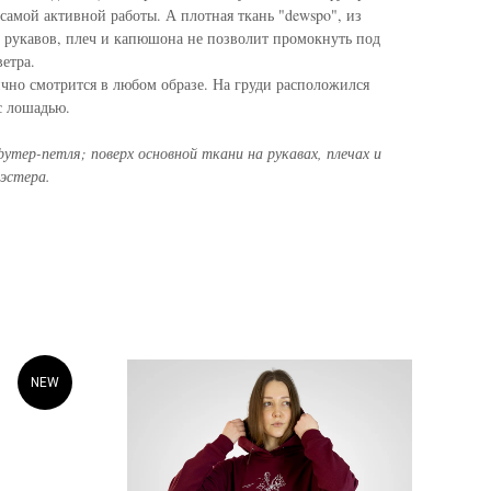
самой активной работы. А плотная ткань "dewspo", из
ь рукавов, плеч и капюшона не позволит промокнуть под
етра.
чно смотрится в любом образе. На груди расположился
с лошадью.
утер-петля; поверх основной ткани на рукавах, плечах и
эстера.
NEW