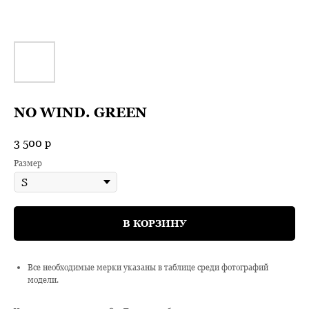
NO WIND. GREEN
3 500
р
Размер
В КОРЗИНУ
Все необходимые мерки указаны в таблице среди фотографий
модели.