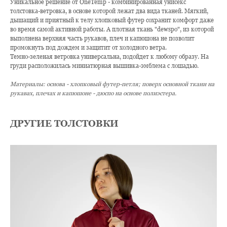
Уникальное решение от OneTemp - комбинированная унисекс
толстовка-ветровка, в основе которой лежат два вида тканей. Мягкий,
дышащий и приятный к телу хлопковый футер сохранит комфорт даже
во время самой активной работы. А плотная ткань "dewspo", из которой
выполнена верхняя часть рукавов, плеч и капюшона не позволит
промокнуть под дождем и защитит от холодного ветра.
Темно-зеленая ветровка универсальна, подойдет к любому образу. На
груди расположилась миниатюрная вышивка-эмблема с лошадью.
Материалы: основа - хлопковый футер-петля; поверх основной ткани на
рукавах, плечах и капюшоне - дюспо на основе полиэстера.
ДРУГИЕ ТОЛСТОВКИ